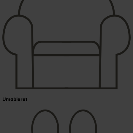
Umøbleret