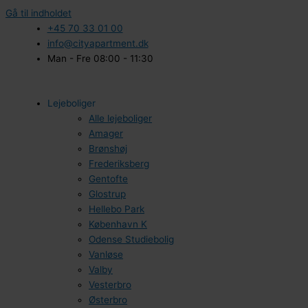
Gå til indholdet
+45 70 33 01 00
info@cityapartment.dk
Man - Fre 08:00 - 11:30
Lejeboliger
Alle lejeboliger
Amager
Brønshøj
Frederiksberg
Gentofte
Glostrup
Hellebo Park
København K
Odense Studiebolig
Vanløse
Valby
Vesterbro
Østerbro