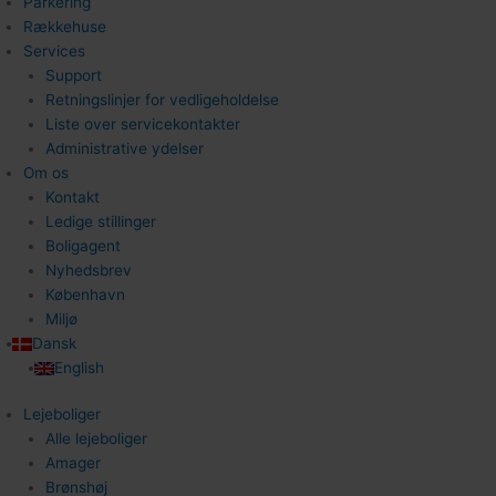
Parkering
Rækkehuse
Services
Support
Retningslinjer for vedligeholdelse
Liste over servicekontakter
Administrative ydelser
Om os
Kontakt
Ledige stillinger
Boligagent
Nyhedsbrev
København
Miljø
Dansk
English
Lejeboliger
Alle lejeboliger
Amager
Brønshøj