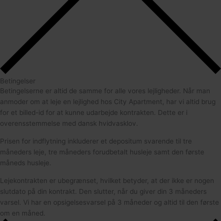
Betingelser
Betingelserne er altid de samme for alle vores lejligheder. Når man
anmoder om at leje en lejlighed hos City Apartment, har vi altid brug
for et billed-id for at kunne udarbejde kontrakten. Dette er i
overensstemmelse med dansk hvidvasklov.
Prisen for indflytning inkluderer et depositum svarende til tre
måneders leje, tre måneders forudbetalt husleje samt den første
måneds husleje.
Lejekontrakten er ubegrænset, hvilket betyder, at der ikke er nogen
slutdato på din kontrakt. Den slutter, når du giver din 3 måneders
varsel. Vi har en opsigelsesvarsel på 3 måneder og altid til den første
om en måned.