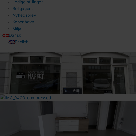
Ledige stillinger
Boligagent
Nyhedsbrev
København
Miljø
Dansk
English