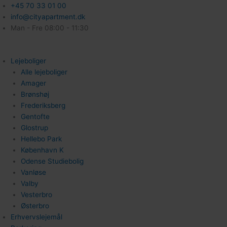
+45 70 33 01 00
info@cityapartment.dk
Man - Fre 08:00 - 11:30
Lejeboliger
Alle lejeboliger
Amager
Brønshøj
Frederiksberg
Gentofte
Glostrup
Hellebo Park
København K
Odense Studiebolig
Vanløse
Valby
Vesterbro
Østerbro
Erhvervslejemål