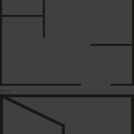
96 m²