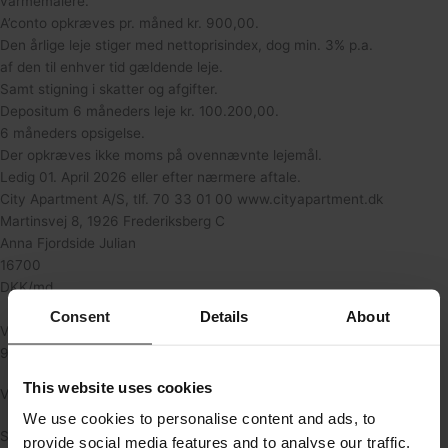
varmemålere.
A’conto opkræves pr. måned kr. 900,00.
Den årlige leje stiger med nettoprisindex, dog min. 3% p.a.
af den til enhver tid gældende leje.
Samt stigning i skatter og afgifter.
Depositum 6 måneders leje kr. 100.200,00.
6 måneders opsigelse.
Der opkræves ikke moms på ovennævnte lejemål.
Ledig 01. April 2026 eller efter nærmere aftale.
City Apartment A/S, tlf. 70 33 01 00 www.cityapartment.dk
Martinsvej 8, 1926 Frederiksberg C
Anna Fjordside Julian
16700
DKK/md.
Consent
Details
About
Varme
900 DKK/md.
This website uses cookies
Vand Included
We use cookies to personalise content and ads, to
Sagsnummer
provide social media features and to analyse our traffic.