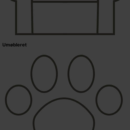
Umøbleret