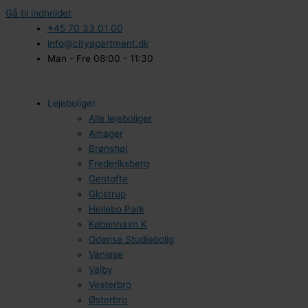
Gå til indholdet
+45 70 33 01 00
info@cityapartment.dk
Man - Fre 08:00 - 11:30
Lejeboliger
Alle lejeboliger
Amager
Brønshøj
Frederiksberg
Gentofte
Glostrup
Hellebo Park
København K
Odense Studiebolig
Vanløse
Valby
Vesterbro
Østerbro