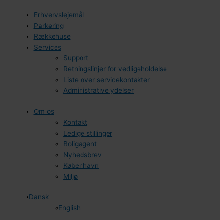
Erhvervslejemål
Parkering
Rækkehuse
Services
Support
Retningslinjer for vedligeholdelse
Liste over servicekontakter
Administrative ydelser
Om os
Kontakt
Ledige stillinger
Boligagent
Nyhedsbrev
København
Miljø
Dansk
English