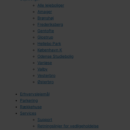
Alle lejeboliger
Amager
Brønshøj
Frederiksberg
Gentofte
Glostrup
Hellebo Park
København K
Odense Studiebolig
Vanløse
Valby
Vesterbro
Østerbro
Erhvervslejemål
Parkering
Rækkehuse
Services
Support
Retningslinjer for vedligeholdelse