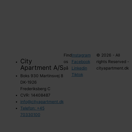
Find
Instagram
© 2026 - All
City
os
Facebook
rights Reserved -
Apartment A/S
på
Linkedin
cityapartment.dk
Tiktok
Boks 930 Martinsvej 8
DK-1926
Frederiksberg C
CVR: 14408487
info@cityapartment.dk
Telefon: +45
70330100