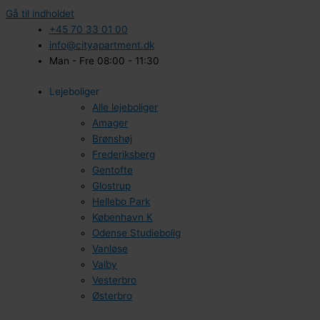
Gå til indholdet
+45 70 33 01 00
info@cityapartment.dk
Man - Fre 08:00 - 11:30
Lejeboliger
Alle lejeboliger
Amager
Brønshøj
Frederiksberg
Gentofte
Glostrup
Hellebo Park
København K
Odense Studiebolig
Vanløse
Valby
Vesterbro
Østerbro