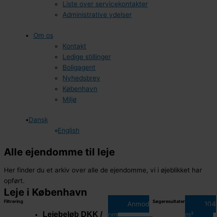
Liste over servicekontakter
Administrative ydelser
Om os
Kontakt
Ledige stillinger
Boligagent
Nyhedsbrev
København
Miljø
Dansk
English
Alle ejendomme til leje
Her finder du et arkiv over alle de ejendomme, vi i øjeblikket har
opført.
Leje i København
Filtrering
Søgeresultater
Anmod
104
Lejebeløb DKK /
om
m²