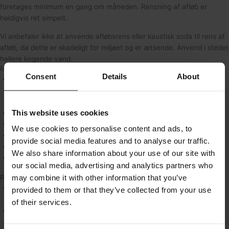
foretages minimum en gang om måneden. Rensning af afløb er
heldigvis ret simpelt.
Vi anbefaler ikke at anvende afløbsrens eller kaustisk soda til rens af
afløb, da dette er skadeligt for miljøet og er ætsende. Anvend i stedet
hellere kogende vand.
Rens afløb på badeværelset:
Consent
Details
About
Afløbet i badeværelset har et indbygget filter, der samler både
sæberester, hårrester mm. op. Dette kan let renses ved hjælp af
få trin.
This website uses cookies
Skru risten af med en skruetrækker
Frigør filtret/tag filtret op
We use cookies to personalise content and ads, to
Rens filtret og smid indholdet ud
provide social media features and to analyse our traffic.
Skyl filtret og sæt det i igen
We also share information about your use of our site with
Skru risten fast igen
our social media, advertising and analytics partners who
may combine it with other information that you’ve
Rensning af afløb i håndvask og køkkenvask med kogende vand:
Fjern skidt fra afløbet så langt ned som muligt. Anvend
provided to them or that they’ve collected from your use
eksempelvis en svamp eller børste samt rengøringsmiddel
of their services.
Rens både vaskens prop og evt. rist
Hvis afløbet er tilstoppet, så tøm vandlåsen. Det er det buede