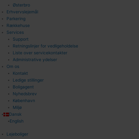
Østerbro
Erhvervslejemål
Parkering
Rækkehuse
Services
Support
Retningslinjer for vedligeholdelse
Liste over servicekontakter
Administrative ydelser
Om os
Kontakt
Ledige stillinger
Boligagent
Nyhedsbrev
København
Miljø
Dansk
English
Lejeboliger