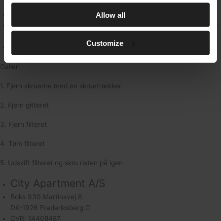
stykke af røret under vasken.
Vandlåsen kan let skrues af med almindeligt værktøj.
Allow all
Husk at have en spand eller håndklæde under, da der kan komme
vand ud. Sæt vandlåsen på igen og spænd efter.
Customize
Skyl afløbet efter med kogende vand
Galleri
1. Fjern skruerne med en skruetrækker
2. Fjern gitteret
3. Fjern filteret
4. Tøm filteret
5. Udskift filteret og skru risten på igen
City Apartment A/S
Boks 930 Martinsvej 8
DK-1926 Frederiksberg C
CVR: 14408487