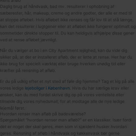
Rens afløb​
Daglig brug af håndvask, bad mv. resulterer i ophobning af
sæberester, hår, makeup, creme og andre godter, der alle er med til
at stoppe afløbet. Hvis afløbet ikke renses og får lov til at stå længe,
kan det resulterer i lugtgener eller at afløbet ikke fungerer optimalt og
sommetider direkte stopper til. Du kan heldigvis afhjælpe disse gener
ved at rense afløbet jævnligt.
Når du vælger at bo i en City Apartment lejlighed, kan du vide dig
sikker på, at der er installeret afløb, der er lette at rense. Her har du
ikke brug for specielt værktøj eller bruge hverken unødig tid eller
kræfter på rensning af afløb.
Er du på udkig efter et nyt sted af føle dig hjemme? Tag et kig på alle
vores ledige
lejeboliger i København
. Hvis du har særlige krav eller
ønsker, kan du med fordel skrive dig op på vores venteliste eller
tilmelde dig vores nyhedsmail, for at modtage alle de nye ledige
lejemål først.
Hvordan renser man afløb på badeværelse?​
Spørgsmålet “hvordan renser man afløb?” er en klassiker. Især fordi
det er noget der skal gøres, men som vi sjældent husker hvordan
gøres. Rensning af afløb i håndvask og køkkenvask bør gerne