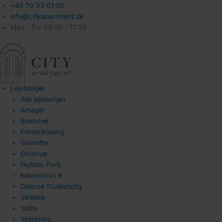
+45 70 33 01 00
info@cityapartment.dk
Man - Fre 08:00 - 11:30
Lejeboliger
Alle lejeboliger
Amager
Brønshøj
Frederiksberg
Gentofte
Glostrup
Hellebo Park
København K
Odense Studiebolig
Vanløse
Valby
Vesterbro