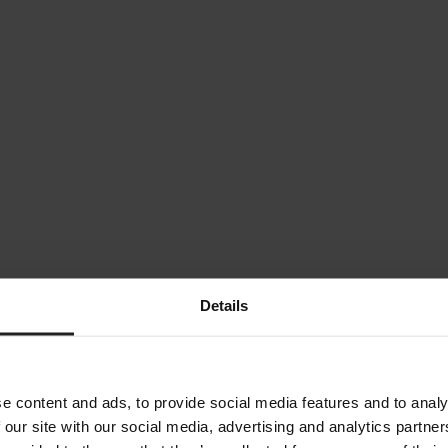
dlavning, vask, badning osv.), hvor luften i din lejlighed hurtig
Details
 leve i. Derfor er det vigtigt, at du forhindrer høj luftfugtighed
ve store resultater på både hjemmets fornemmelse og hvor effek
e content and ads, to provide social media features and to analy
 our site with our social media, advertising and analytics partn