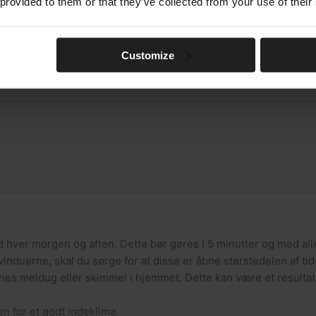
 provided to them or that they’ve collected from your use of their
Customize
 ud hver morgen og aften. Dette bør gøres i 5 minutter og med a
 vinduerne, skal du sørge for at disse er åbne størstedelen af ti
nes meldug eller skimmel i hjemmet. Dette kan være et resultat 
en for et godt indeklima.