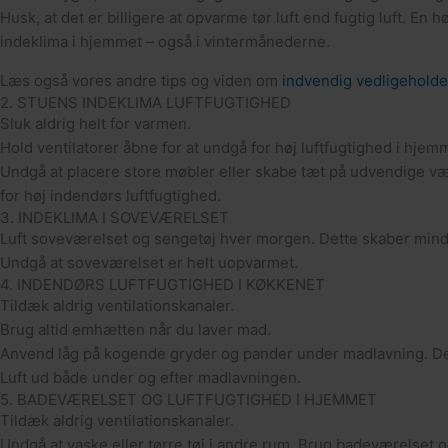
Husk, at det er billigere at opvarme tør luft end fugtig luft. E
indeklima i hjemmet – også i vintermånederne.
Læs også vores andre tips og viden om
indvendig vedligeholde
2. STUENS INDEKLIMA LUFTFUGTIGHED
Sluk aldrig helt for varmen.
Hold ventilatorer åbne for at undgå for høj luftfugtighed i hjem
Undgå at placere store møbler eller skabe tæt på udvendige vægge
for høj indendørs luftfugtighed.
3. INDEKLIMA I SOVEVÆRELSET
Luft soveværelset og sengetøj hver morgen. Dette skaber mindr
Undgå at soveværelset er helt uopvarmet.
4. INDENDØRS LUFTFUGTIGHED I KØKKENET
Tildæk aldrig ventilationskanaler.
Brug altid emhætten når du laver mad.
Anvend låg på kogende gryder og pander under madlavning. Det
Luft ud både under og efter madlavningen.
5. BADEVÆRELSET OG LUFTFUGTIGHED I HJEMMET
Tildæk aldrig ventilationskanaler.
Undgå at vaske eller tørre tøj i andre rum. Brug badeværelset og