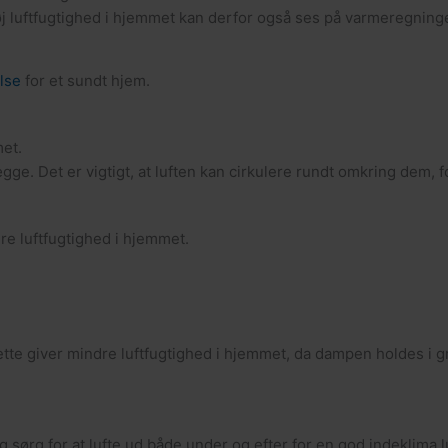
n høj luftfugtighed i hjemmet kan derfor også ses på varmeregnin
lse
for et sundt hjem.
met.
. Det er vigtigt, at luften kan cirkulere rundt omkring dem, for
e luftfugtighed i hjemmet.
te giver mindre luftfugtighed i hjemmet, da dampen holdes i 
 sørg for at lufte ud både under og efter for en god indeklima l