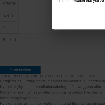
other information that you’ve
Send besked
1. GENERELLE TIPS MOD HØJ LUFTFUGTIGHED I HJEMMET
Undgå for høj luftfugtighed i hjemmet ved at lufte lejligheden
Hvis din lejlighed har ventilationsåbninger, fx i væggene eller i
Kontakt straks husmester eller bygningsinspektør, hvis der dan
beboere og bygningen.
Hvis du ryger, er det især vigtigt at lufte ud flere gange om dag