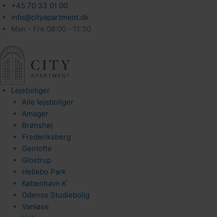
+45 70 33 01 00
info@cityapartment.dk
Man - Fre 08:00 - 11:30
Lejeboliger
Alle lejeboliger
Amager
Brønshøj
Frederiksberg
Gentofte
Glostrup
Hellebo Park
København K
Odense Studiebolig
Vanløse