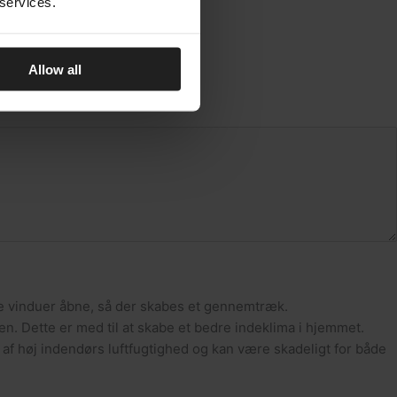
 services.
Allow all
lle vinduer åbne, så der skabes et gennemtræk.
den. Dette er med til at skabe et bedre indeklima i hjemmet.
af høj indendørs luftfugtighed og kan være skadeligt for både